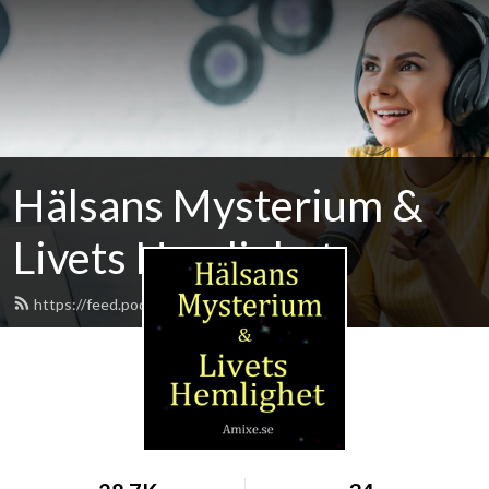
Hälsans Mysterium &
Livets Hemlighet
https://feed.podbean.com/AMIXE/feed.xml