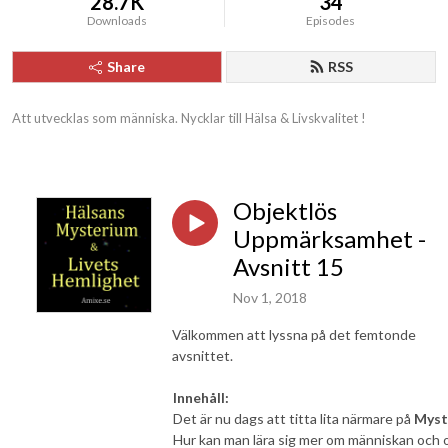
28.7K
34
Downloads
Episodes
Share
RSS
Att utvecklas som människa. Nycklar till Hälsa & Livskvalitet !
Objektlös
Uppmärksamhet -
Avsnitt 15
Nov 1, 2018
Välkommen att lyssna på det femtonde
avsnittet.
Innehåll:
Det är nu dags att titta lita närmare på
Myst
Hur kan man lära sig mer om människan och 