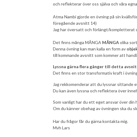
och reflekterar över oss själva och våra egna
Atma Nambi gjorde en övning på sin kvällsförel
föregående avsnitt 14)
Jag har översatt och förlängt/kompletterat d
Det finns många MÅNGA
MÅNGA
olika sor
Denna övning kan man kalla en form av
obje
till kommande avsnitt som kommer att handl
Lyssna gärna flera gånger till detta avsnit
Det finns en stor transformativ kraft i övnin
Jag rekkomenderar att du lyssnar sittande ell
Du kan även lyssna och reflektera över innehå
Som vanligt har du ett eget ansvar över din h
Om du känner obehag av övningen ska du sl
Har du frågor får du gärna kontakta mig.
Mvh Lars