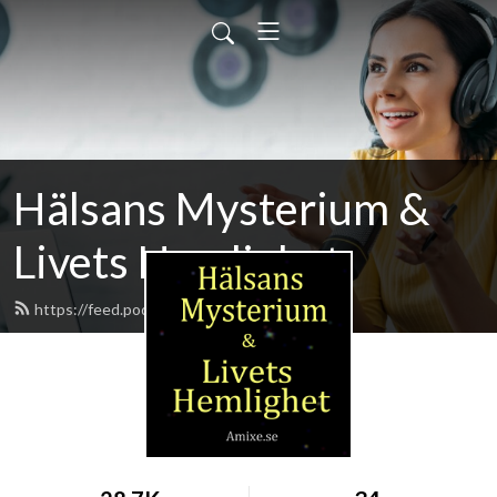
Hälsans Mysterium &
Livets Hemlighet
https://feed.podbean.com/AMIXE/feed.xml